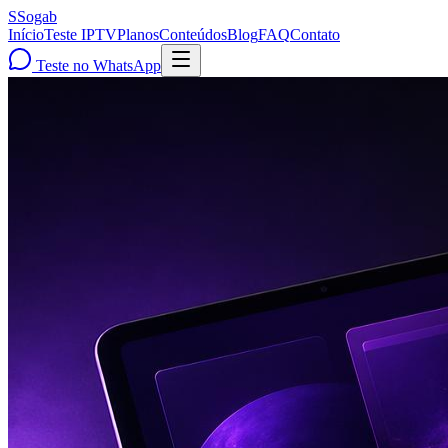
S
Sogab
Início
Teste IPTV
Planos
Conteúdos
Blog
FAQ
Contato
Teste no WhatsApp