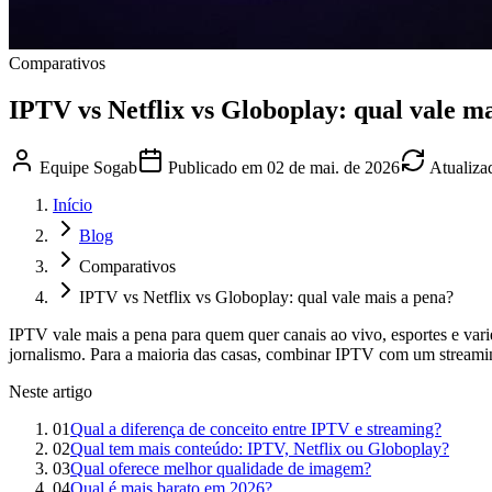
Comparativos
IPTV vs Netflix vs Globoplay: qual vale m
Equipe Sogab
Publicado em
02 de mai. de 2026
Atualiz
Início
Blog
Comparativos
IPTV vs Netflix vs Globoplay: qual vale mais a pena?
IPTV vale mais a pena para quem quer canais ao vivo, esportes e vari
jornalismo. Para a maioria das casas, combinar IPTV com um streami
Neste artigo
01
Qual a diferença de conceito entre IPTV e streaming?
02
Qual tem mais conteúdo: IPTV, Netflix ou Globoplay?
03
Qual oferece melhor qualidade de imagem?
04
Qual é mais barato em 2026?